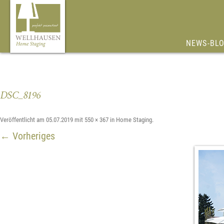
Zum
NEWS-BL
Inhalt
springen
DSC_8196
Veröffentlicht am
05.07.2019
mit
550 × 367
in
Home Staging
.
← Vorheriges