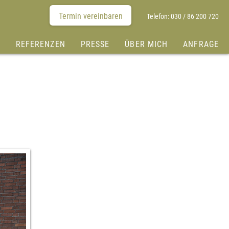
Termin vereinbaren
Telefon: 030 / 86 200 720
S
REFERENZEN
PRESSE
ÜBER MICH
ANFRAGE
Eigentumswohnung Berlin-Schöneweide
Eigentumswohnung Berlin-Reinickendorf
Eigentumswohnung Berlin-Marienfelde
Eigentumswohnung Berlin-Friedenau
Bungalow Duisburg-Walsum
Eigentumswohnung Duisburg-Hamborn
Einfamilienhaus Dinslaken-Innenstadt
Einfamilienhaus Dinslaken-Bruch
Eigentumswohnung Dinslaken
Doppelhaushälfte Voerde (Möllen)