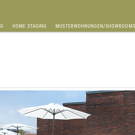
OG
HOME STAGING
MUSTERWOHNUNGEN/SHOWROOM
Home Staging – einfach erklärt
Musterwohnung G 1.06
Home Staging für Makler
Home Staging für Bauträger
Home Staging für Privatverkäufer
Home Staging Kosten = Investition