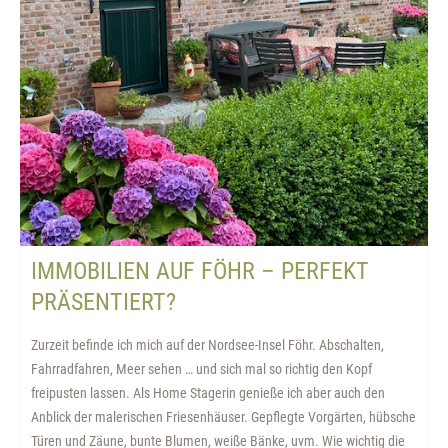
IMMOBILIEN AUF FÖHR – PERFEKT
PRÄSENTIERT?
Zurzeit befinde ich mich auf der Nordsee-Insel Föhr. Abschalten,
Fahrradfahren, Meer sehen … und sich mal so richtig den Kopf
freipusten lassen. Als Home Stagerin genieße ich aber auch den
Anblick der malerischen Friesenhäuser. Gepflegte Vorgärten, hübsche
Türen und Zäune, bunte Blumen, weiße Bänke, uvm. Wie wichtig die