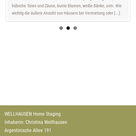
Zuwachs oder eine kleine Familie mit einem Kind. Zuletzt
hübsche Türen und Zäune, bunte Blumen, weiße Bänke, uvm. Wie
bewohnte eine ältere Person […]
wichtig die äußere Ansicht von Häusern bei Vermietung oder [...]
AUSGEZEICHNETE ARBEIT:
DGHR STAR 2021
WELLHAUSEN Home Staging
Inhaberin: Christina Wellhausen
Argentinische Allee 191
14169 Berlin
Telefon:
+49 (0)30 86 200 720
Büro Dinslaken:
Energiering 8
46537 Dinslaken
Telefon:
+49 (0)30 86 200 720
(via Rufumleitung)